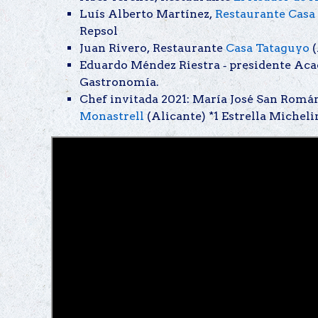
Luís Alberto Martínez,
Restaurante Casa
Repsol
Juan Rivero, Restaurante
Casa Tataguyo
(
Eduardo Méndez Riestra ‐ presidente Ac
Gastronomía.
Chef invitada 2021: María José San Romá
Monastrell
(Alicante) *1 Estrella Micheli