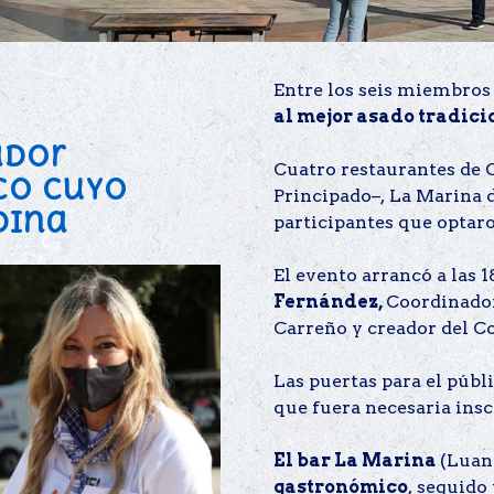
Entre los seis miembros
al mejor asado tradici
ador
Cuatro restaurantes de 
co cuyo
Principado–, La Marina 
dina
participantes que optaro
El evento arrancó a las 
Fernández,
Coordinador
Carreño y creador del
Las puertas para el públ
que fuera necesaria insc
El bar La Marina
(Luan
gastronómico
, seguido