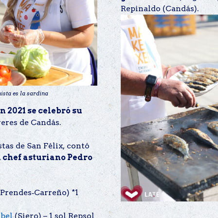
Repinaldo (Candás).
sta es la sardina
n 2021 se celebró su
eres de Candás.
tas de San Félix, contó
 chef asturiano Pedro
(Prendes‐Carreño) *1
bel
(Siero) – 1 sol Repsol