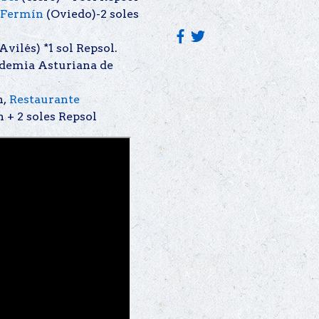
 Fermín
(Oviedo)-2 soles
Avilés) *1 sol Repsol.
ademia Asturiana de
n,
Restaurante
n + 2 soles Repsol