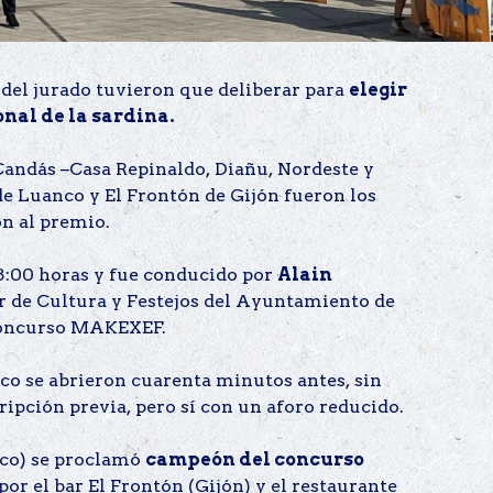
 del jurado tuvieron que deliberar para
elegir
onal de la sardina.
Candás –Casa Repinaldo, Diañu, Nordeste y
de Luanco y El Frontón de Gijón fueron los
n al premio.
18:00 horas y fue conducido por
Alain
 de Cultura y Festejos del Ayuntamiento de
 Concurso MAKEXEF.
ico se abrieron cuarenta minutos antes, sin
ripción previa, pero sí con un aforo reducido.
co) se proclamó
campeón del concurso
 por el bar El Frontón (Gijón) y el restaurante