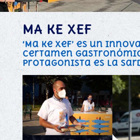
MA KE XEF
‘Ma ke Xef’ es un innov
certamen gastronómi
protagonista es la sar