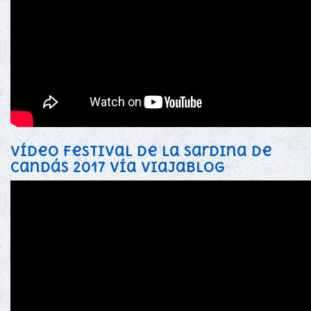
Vídeo festival de la sardina de
candás 2017 vía viajablog