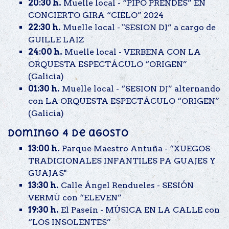
20:30 h.
Muelle local - “PIPO PRENDES” EN
CONCIERTO GIRA “CIELO” 2024
22:30 h.
Muelle local - "SESION DJ” a cargo de
GUILLE LAIZ
24:00 h.
Muelle local - VERBENA CON LA
ORQUESTA ESPECTÁCULO “ORIGEN”
(Galicia)
01:30 h.
Muelle local - “SESION DJ” alternando
con LA ORQUESTA ESPECTÁCULO “ORIGEN”
(Galicia)
Domingo 4 de agosto
13:00 h.
Parque Maestro Antuña - “XUEGOS
TRADICIONALES INFANTILES PA GUAJES Y
GUAJAS"
13:30 h.
Calle Ángel Rendueles - SESIÓN
VERMÚ con “ELEVEN”
19:30 h.
El Paseín - MÚSICA EN LA CALLE con
“LOS INSOLENTES”