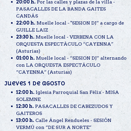
20:00 h.
Por las calles y plazas de la villa -
PASACALLES DE LA BANDA GAITES
CANDÁS
22:00 h.
Muelle local - "SESION DJ” a cargo de
GUILLE LAIZ
23:30 h.
Muelle local - VERBENA CON LA
ORQUESTA ESPECTÁCULO “CAYENNA”
(Asturias)
01:00 h.
Muelle local - “SESION DJ” alternando
con LA ORQUESTA ESPECTÁCULO
“CAYENNA” (Asturias)
Jueves 1 de agosto
12:00 h.
Iglesia Parroquial San Félix - MISA
SOLEMNE
12:30 h.
PASACALLES DE CABEZUDOS Y
GAITEROS
13:00 h.
Calle Ángel Rendueles - SESIÓN
VERMÚ con “DE SUR A NORTE”