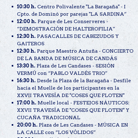
10:30 h.
Centro Polivalente "La Baragaña" - I
Cpto. de Dominó por parejas "LA SARDINA”
12:00 h.
Parque de Les Conserveres -
“DEMOSTRACIÓN DE HALTEROFILIA”
12:30 h.
PASACALLES DE CABEZUDOS Y
GAITEROS
12:30 h.
Parque Maestro Antuña - CONCIERTO
DE LA BANDA DE MÚSICA DE CANDÁS
13:30 h.
Plaza de Les Candases - SESIÓN
VERMÚ con “PABLO VALDÉS TRIO”
16:30 h.
Desde la Plaza de la Baragaña - Desfile
hacia el Muelle de los participantes en la
XXVII TRAVESÍA DE "COSES QUE FLOTEN"
17:00 h.
Muelle local - FESTEJOS NÁUTICOS:
XXVII TRAVESÍA DE "COSES QUE FLOTEN" Y
CUCAÑA TRADICIONAL
20:00 h.
Plaza de Les Candases - MÚSICA EN
LA CALLE con “LOS VÓLIDOS”