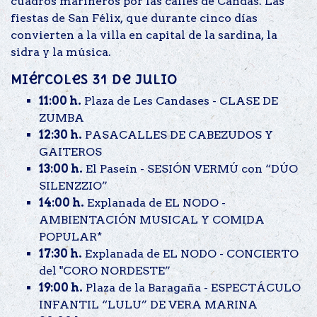
cuadros marineros por las calles de Candás. Las
fiestas de San Félix, que durante cinco días
convierten a la villa en capital de la sardina, la
sidra y la música.
Miércoles 31 de julio
11:00 h.
Plaza de Les Candases - CLASE DE
ZUMBA
12:30 h.
PASACALLES DE CABEZUDOS Y
GAITEROS
13:00 h.
El Paseín - SESIÓN VERMÚ con “DÚO
SILENZZIO”
14:00 h.
Explanada de EL NODO -
AMBIENTACIÓN MUSICAL Y COMIDA
POPULAR*
17:30 h.
Explanada de EL NODO - CONCIERTO
del "CORO NORDESTE”
19:00 h.
Plaza de la Baragaña - ESPECTÁCULO
INFANTIL “LULU” DE VERA MARINA