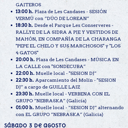
GAITEROS
13:00 h.
Plaza de Les Candases - SESIÓN
VERMÚ con “DÚO DE LOREAN”
18:30 h.
Desde el Parque Les Conserveres -
RALLYE DE LA SIDRA A PIE Y VESTIDOS DE
MAHÓN, EN COMPAÑÍA DE LA CHARANGA
"PEPE EL CHELO Y SUS MARCHOSOS" y "LOS
4 GATOS"
20:00 h.
Plaza de Les Candases - MÚSICA EN
LA CALLE con "SONDECUBA”
22:00 h.
Muelle local - "SESION DJ”
22:30 h.
Aparcamiento del Molín - "SESION
DJ” a cargo de GUILLE LAIZ
23:30 h.
Muelle local - VERBENA CON EL
GRUPO “NEBRASKA” (Galicia)
01:00 h.
Muelle local - “SESION DJ” alternando
con EL GRUPO “NEBRASKA” (Galicia)
Sábado 3 de agosto